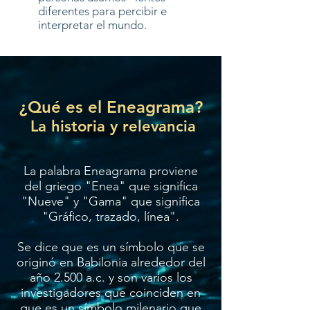
diferentes para percibir e
interpretar el mundo.
¿Qué es el Eneagrama?
La historia y relevancia
La palabra Eneagrama proviene
del griego "Enea" que significa
"Nueve" y "Gama" que significa
"Gráfico, trazado, línea".
Se dice que es un símbolo que se
originó en Babilonia alrededor del
año 2.500 a.c. y son varios los
investigadores que coinciden en
que es un símbolo milenario que